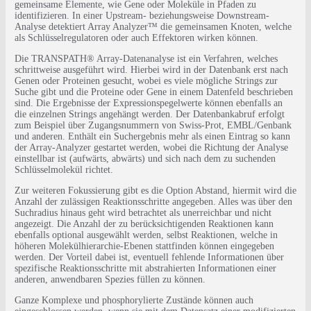
gemeinsame Elemente, wie Gene oder Moleküle in Pfaden zu
identifizieren. In einer Upstream- beziehungsweise Downstream-
Analyse detektiert Array Analyzer™ die gemeinsamen Knoten, welche
als Schlüsselregulatoren oder auch Effektoren wirken können.
Die TRANSPATH® Array-Datenanalyse ist ein Verfahren, welches
schrittweise ausgeführt wird. Hierbei wird in der Datenbank erst nach
Genen oder Proteinen gesucht, wobei es viele mögliche Strings zur
Suche gibt und die Proteine oder Gene in einem Datenfeld beschrieben
sind. Die Ergebnisse der Expressionspegelwerte können ebenfalls an
die einzelnen Strings angehängt werden. Der Datenbankabruf erfolgt
zum Beispiel über Zugangsnummern von Swiss-Prot, EMBL/Genbank
und anderen. Enthält ein Suchergebnis mehr als einen Eintrag so kann
der Array-Analyzer gestartet werden, wobei die Richtung der Analyse
einstellbar ist (aufwärts, abwärts) und sich nach dem zu suchenden
Schlüsselmolekül richtet.
Zur weiteren Fokussierung gibt es die Option Abstand, hiermit wird die
Anzahl der zulässigen Reaktionsschritte angegeben. Alles was über den
Suchradius hinaus geht wird betrachtet als unerreichbar und nicht
angezeigt. Die Anzahl der zu berücksichtigenden Reaktionen kann
ebenfalls optional ausgewählt werden, selbst Reaktionen, welche in
höheren Molekülhierarchie-Ebenen stattfinden können eingegeben
werden. Der Vorteil dabei ist, eventuell fehlende Informationen über
spezifische Reaktionsschritte mit abstrahierten Informationen einer
anderen, anwendbaren Spezies füllen zu können.
Ganze Komplexe und phosphorylierte Zustände können auch