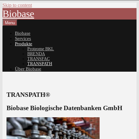
Skip to content
Biobase
Menu
Biobase
Services
Produkte
Proteome BKL
BRENDA
TRANSFAC
TRANSPATH
Über Biobase
TRANSPATH®
Biobase Biologische Datenbanken GmbH