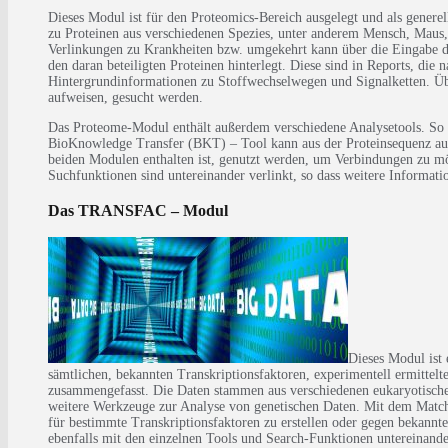
Dieses Modul ist für den Proteomics-Bereich ausgelegt und als genere
zu Proteinen aus verschiedenen Spezies, unter anderem Mensch, Maus,
Verlinkungen zu Krankheiten bzw. umgekehrt kann über die Eingabe de
den daran beteiligten Proteinen hinterlegt. Diese sind in Reports, d
Hintergrundinformationen zu Stoffwechselwegen und Signalketten. Üb
aufweisen, gesucht werden.
Das Proteome-Modul enthält außerdem verschiedene Analysetools. So
BioKnowledge Transfer (BKT) – Tool kann aus der Proteinsequenz auf
beiden Modulen enthalten ist, genutzt werden, um Verbindungen zu mö
Suchfunktionen sind untereinander verlinkt, so dass weitere Inform
Das TRANSFAC – Modul
Dieses Modul ist 
sämtlichen, bekannten Transkriptionsfaktoren, experimentell ermitte
zusammengefasst. Die Daten stammen aus verschiedenen eukaryotisch
weitere Werkzeuge zur Analyse von genetischen Daten. Mit dem Match-
für bestimmte Transkriptionsfaktoren zu erstellen oder gegen bekann
ebenfalls mit den einzelnen Tools und Search-Funktionen untereinand