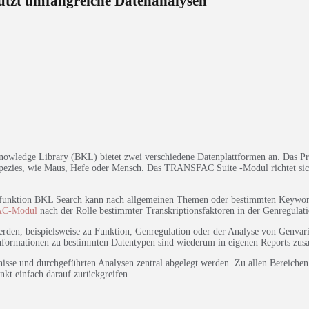
tzt umfangreiche Datenanalysen
ledge Library (BKL) bietet zwei verschiedene Datenplattformen an. Das Pr
pezies, wie Maus, Hefe oder Mensch. Das TRANSFAC Suite -Modul richtet sich 
uchfunktion BKL Search kann nach allgemeinen Themen oder bestimmten Keyw
C-Modul
nach der Rolle bestimmter Transkriptionsfaktoren in der Genregulati
rden, beispielsweise zu Funktion, Genregulation oder der Analyse von Genvaria
nformationen zu bestimmten Datentypen sind wiederum in eigenen Reports zus
e und durchgeführten Analysen zentral abgelegt werden. Zu allen Bereichen kö
kt einfach darauf zurückgreifen.