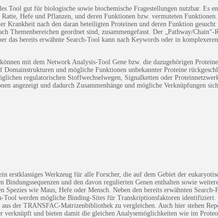
lles Tool gut für biologische sowie biochemische Fragestellungen nutzbar. Es
 Ratte, Hefe und Pflanzen, und deren Funktionen bzw. vermuteten Funktionen.
r Krankheit nach den daran beteiligten Proteinen und deren Funktion gesucht
ie nach Themenbereichen geordnet sind, zusammengefasst. Der „Pathway/Chain“-R
er das bereits erwähnte Search-Tool kann nach Keywords oder in komplexeren 
 können mit dem Network Analysis-Tool Gene bzw. die dazugehörigen Protein
 Domainstrukturen und mögliche Funktionen unbekannter Proteine rückgeschlo
glichen regulatorischen Stoffwechselwegen, Signalketten oder Proteinnetzwerk
ationen angezeigt und dadurch Zusammenhänge und mögliche Verknüpfungen sich
ein erstklassiges Werkzeug für alle Forscher, die auf dem Gebiet der eukaryoti
lten Bindungssequenzen und den davon regulierten Genen enthalten sowie weit
en Spezies wie Maus, Hefe oder Mensch. Neben den bereits erwähnten Search
Tool werden mögliche Binding-Sites für Transkriptionsfaktoren identifiziert.
te aus der TRANSFAC-Matrizenbibliothek zu vergleichen. Auch hier stehen Repo
er verknüpft und bieten damit die gleichen Analysemöglichkeiten wie im Prot