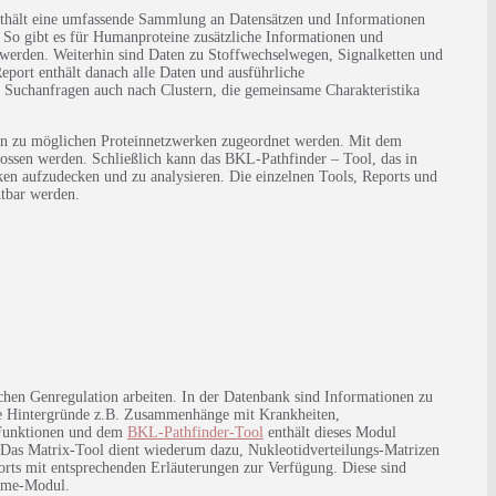
 enthält eine umfassende Sammlung an Datensätzen und Informationen
 So gibt es für Humanproteine zusätzliche Informationen und
 werden. Weiterhin sind Daten zu Stoffwechselwegen, Signalketten und
eport enthält danach alle Daten und ausführliche
Suchanfragen auch nach Clustern, die gemeinsame Charakteristika
en zu möglichen Proteinnetzwerken zugeordnet werden. Mit dem
ssen werden. Schließlich kann das BKL-Pathfinder – Tool, das in
en aufzudecken und zu analysieren. Die einzelnen Tools, Reports und
tbar werden.
schen Genregulation arbeiten. In der Datenbank sind Informationen zu
ere Hintergründe z.B. Zusammenhänge mit Krankheiten,
-Funktionen und dem
BKL-Pathfinder-Tool
enthält dieses Modul
 Das Matrix-Tool dient wiederum dazu, Nukleotidverteilungs-Matrizen
rts mit entsprechenden Erläuterungen zur Verfügung. Diese sind
eome-Modul.