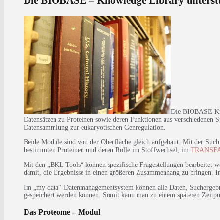
Die BIOBASE – Knowledge Library unterstü
Die BIOBASE Know
Datensätzen zu Proteinen sowie deren Funktionen aus verschiedenen S
Datensammlung zur eukaryotischen Genregulation.
Beide Module sind von der Oberfläche gleich aufgebaut. Mit der S
bestimmten Proteinen und deren Rolle im Stoffwechsel, im
TRANSFA
Mit den „BKL Tools“ können spezifische Fragestellungen bearbeitet we
damit, die Ergebnisse in einen größeren Zusammenhang zu bringen. I
Im „my data“-Datenmanagementsystem können alle Daten, Suchergebniss
gespeichert werden können. Somit kann man zu einem späteren Zeitpun
Das Proteome – Modul