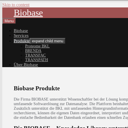
Skip to content
Biobase
Menu
Biobase
Services
Produkte
expand child menu
Proteome BKL
BRENDA
TRANSFAC
TRANSPATH
Über Biobase
Biobase Produkte
Die Firma BIOBASE unterstützt Wissenschaftler bei der Lösung kom
umfassende Softwarelösung zur Datenanalyse. Die Plattform beinhalte
Zusätzlich unterstützt die BKL mit umfassenden Hintergrundinformation
recherchieren, können die eigenen Daten eingeordnet, interpretiert u
die einfache Bedienbarkeit der Datenbank erlauben einen schnellen Zug